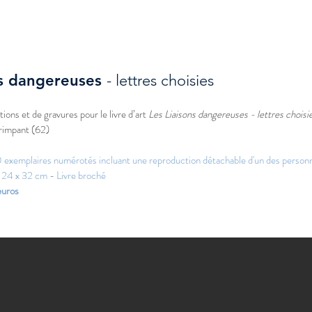
ns dangereuse
s
- lettres choisies
ions et de gravures pour le livre d’art
Les Liaisons dangereuses - lettres choisi
grimpant (62)
00 exemplaires numérotés
incluant une reproduction détachable d'un des personn
 24 x 32 cm - Livre broché
euros