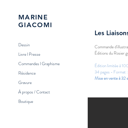
MARINE
GIACOMI
Les Liaiso
Dessin
Commande d'illustrat
Éditions du Rosier 
Livre l Presse
Commandes l Graphisme
Édition limitée à 1
34 pages - Format :
Résidence
Mise en vente à 32 
Gravure
À propos / Contact
Boutique